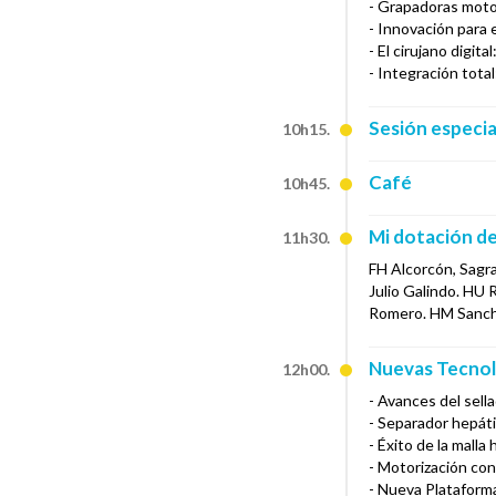
- Grapadoras motor
- Innovación para 
- El cirujano digi
- Integración total
Sesión especia
10h15.
Café
10h45.
Mi dotación de
11h30.
FH Alcorcón, Sagra
Julio Galindo. HU
Romero. HM Sanchi
Nuevas Tecnolo
12h00.
- Avances del sell
- Separador hepáti
- Éxito de la malla
- Motorización con
- Nueva Plataforma