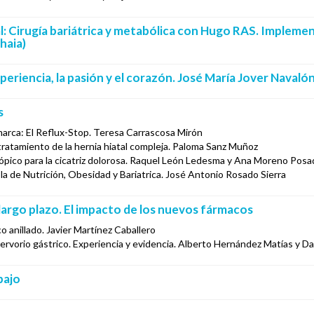
l: Cirugía bariátrica y metabólica con Hugo RAS. Implemen
haia)
experiencia, la pasión y el corazón. José María Jover Navaló
s
marca: El Reflux-Stop. Teresa Carrascosa Mirón
tratamiento de la hernia hiatal compleja. Paloma Sanz Muñoz
tópico para la cicatriz dolorosa. Raquel León Ledesma y Ana Moreno Pos
la de Nutrición, Obesidad y Bariatrica. José Antonio Rosado Sierra
a largo plazo. El impacto de los nuevos fármacos
co anillado. Javier Martínez Caballero
reservorio gástrico. Experiencia y evidencia. Alberto Hernández Matías y 
bajo