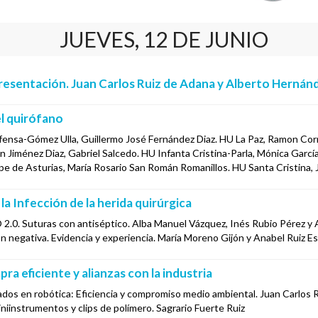
JUEVES, 12 DE JUNIO
resentación. Juan Carlos Ruiz de Adana y Alberto Hernán
l quirófano
efensa-Gómez Ulla, Guillermo José Fernández Diaz. HU La Paz, Ramon C
 Jiménez Diaz, Gabriel Salcedo. HU Infanta Cristina-Parla, Mónica Garcí
pe de Asturias, María Rosario San Román Romanillos. HU Santa Cristina, 
la Infección de la herida quirúrgica
2.0. Suturas con antiséptico. Alba Manuel Vázquez, Inés Rubio Pérez y 
ón negativa. Evidencia y experiencia. María Moreno Gijón y Anabel Ruiz E
ra eficiente y alianzas con la industria
ados en robótica: Eficiencia y compromiso medio ambiental. Juan Carlos 
niinstrumentos y clips de polímero. Sagrario Fuerte Ruiz