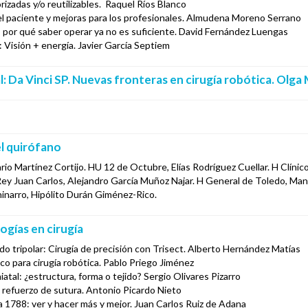
izadas y/o reutilizables. Raquel Ríos Blanco
el paciente y mejoras para los profesionales. Almudena Moreno Serrano
tal: por qué saber operar ya no es suficiente. David Fernández Luengas
: Visión + energía. Javier García Septiem
l: Da Vinci SP. Nuevas fronteras en cirugía robótica.
Olga 
l quirófano
rio Martínez Cortijo. HU 12 de Octubre, Elías Rodríguez Cuellar. H Clín
 Rey Juan Carlos, Alejandro García Muñoz Najar. H General de Toledo, M
narro, Hipólito Durán Giménez-Rico.
gías en cirugía
ado tripolar: Cirugía de precisión con Trisect. Alberto Hernández Matías
co para cirugía robótica. Pablo Priego Jiménez
 hiatal: ¿estructura, forma o tejido? Sergio Olivares Pizarro
 refuerzo de sutura. Antonio Picardo Nieto
 1788: ver y hacer más y mejor. Juan Carlos Ruiz de Adana