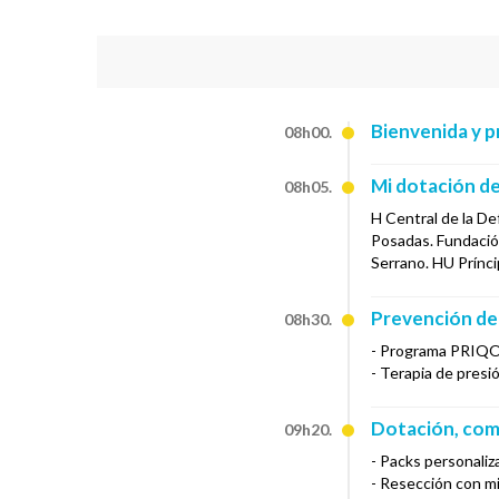
Bienvenida y p
08h00.
Mi dotación de
08h05.
H Central de la D
Posadas. Fundación
Serrano. HU Prínci
Prevención de 
08h30.
- Programa PRIQO 
- Terapia de presi
Dotación, comp
09h20.
- Packs personaliz
- Resección con mi