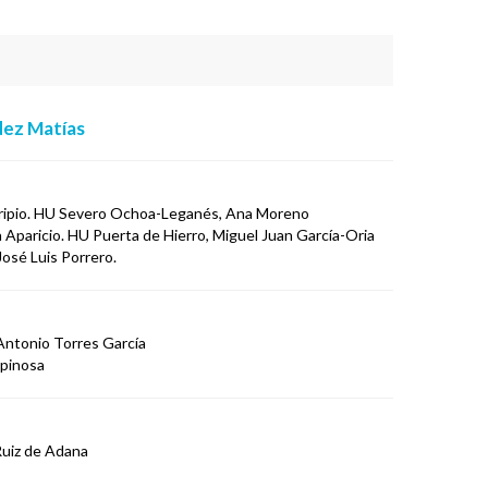
dez Matías
orripio. HU Severo Ochoa-Leganés, Ana Moreno
a Aparicio. HU Puerta de Hierro, Miguel Juan García-Oria
José Luis Porrero.
Antonio Torres García
spinosa
Ruiz de Adana