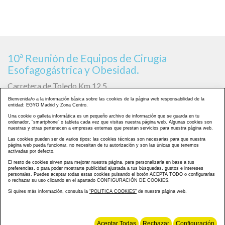
10ª Reunión de Equipos de Cirugía
Esofagogástrica y Obesidad.
Carretera de Toledo Km 12,5,
28905 Getafe - Madrid
Bienvenida/o a la información básica sobre las cookies de la página web responsabilidad de la
entidad: EGYO Madrid y Zona Centro.
Teléfono directo
615 61 60 30
Una cookie o galleta informática es un pequeño archivo de información que se guarda en tu
Programa
Inscribirse
Imágenes de la
ordenador, “smartphone” o tableta cada vez que visitas nuestra página web. Algunas cookies son
nuestras y otras pertenecen a empresas externas que prestan servicios para nuestra página web.
Jornada
Las cookies pueden ser de varios tipos: las cookies técnicas son necesarias para que nuestra
página web pueda funcionar, no necesitan de tu autorización y son las únicas que tenemos
Empresas
Ediciones
Galerías
activadas por defecto.
Colaboradoras
Anteriores
El resto de cookies sirven para mejorar nuestra página, para personalizarla en base a tus
preferencias, o para poder mostrarte publicidad ajustada a tus búsquedas, gustos e intereses
Contacto
personales. Puedes aceptar todas estas cookies pulsando el botón ACEPTA TODO o configurarlas
o rechazar su uso clicando en el apartado CONFIGURACIÓN DE COOKIES.
Formulario de
Aviso Legal
Política Privacidad
Si quires más información, consulta la
“POLITICA COOKIES”
de nuestra página web.
Contacto
Política Cookies
Mapa Web
Aceptar Todas
Rechazar
Configuración